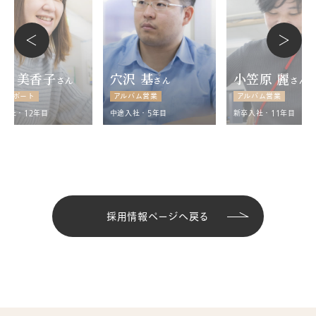
刈 美香子
穴沢 基
小笠原 麗
さん
さん
さん
客サポート
アルバム営業
アルバム営業
入社・12年目
中途入社・5年目
新卒入社・11年目
採用情報ページへ戻る