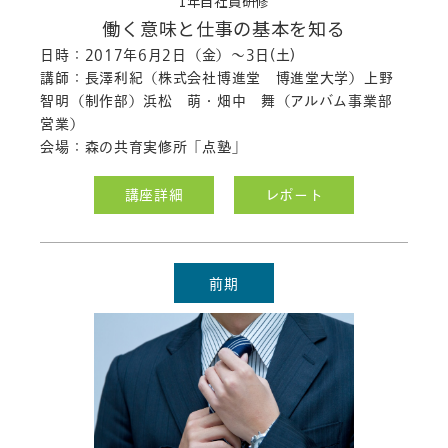
1年目社員研修
働く意味と仕事の基本を知る
日時：2017年6月2日（金）～3日(土)
講師：長澤利紀（株式会社博進堂 博進堂大学）上野
智明（制作部）浜松 萌・畑中 舞（アルバム事業部
営業）
会場：森の共育実修所「点塾」
講座詳細
レポート
前期