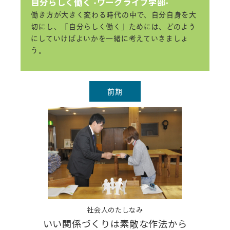
自分らしく働く -ワークライフ学部-
ン」のシラバスを公開しました。
働き方が大きく変わる時代の中で、自分自身を大
「エディトリアルデザイン」のシラバス
切にし、「自分らしく働く」ためには、どのよう
を公開しました。
にしていけばよいかを一緒に考えていきましょ
「ファシリテーション(入門編)」のシ
う。
ラバスを公開しました。
「ファシリテーション(対話編)」のシ
ラバスを公開しました。
「あるばむ自由学校」のシラバスを公
前期
開しました。
2017.04.21
2017年度の講座を公開しました。
2017.04.21
2017年度講座の申込受付を開始しまし
た。
2017.04.21
hakushindo CAMPUSのページをリニ
社会人のたしなみ
ューアルしました。
いい関係づくりは素敵な作法から