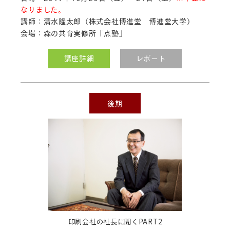
した。
なりました。
講師：清水隆太郎（株式会社博進堂 博進堂大学）
2017.09.04
会場：森の共育実修所「点塾」
「印刷会社の社長に聞くPART1」のレ
ポート
を公開しました。
講座詳細
レポート
「財務会計」のレポート
を公開しまし
た。
「メンタルケアサポート」のレポート
を公開しました。
後期
「本の書き方講座 前編」のレポート
を公開しました。
「本の書き方講座 後編」のレポート
を公開しました。
2017.08.28
「筆文字ワークショップ」のシラバス
を公開しました。
2017.08.17
「2年目社員研修」のレポート
を公開し
印刷会社の社長に聞くPART2