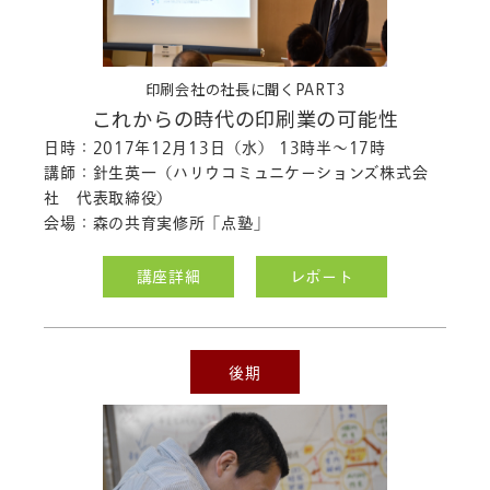
「ことばに親しむ講座」のレポート
を
公開しました。
2017.06.22
印刷会社の社長に聞くPART3
「クロス・メディア」
のシラバスを公開
これからの時代の印刷業の可能性
しました。
日時：2017年12月13日（水） 13時半～17時
「ホームページ制作」
のシラバスを公開
講師：針生英一（ハリウコミュニケーションズ株式会
しました。
社 代表取締役）
「カラーマネジメント」
のシラバスを公
会場：森の共育実修所「点塾」
開しました。
「校正の基礎講座」
のシラバスを公開
講座詳細
レポート
しました。
「メンタルケアサポート」
のシラバスを
公開しました。
2017.06.21
後期
「本の書き方」のシラバス
を公開しま
した。
2017.06.14