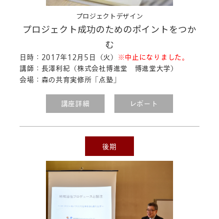
ました。
「キャリアデザイン」のレポート
を公
プロジェクトデザイン
開しました。
プロジェクト成功のためのポイントをつか
「提案型営業に学ぶプレゼンテーショ
む
ン」のレポート
を公開しました。
日時：2017年12月5日（火）
※中止になりました。
2017.07.14
講師：長澤利紀（株式会社博進堂 博進堂大学）
「経営者意識を育てる全員経営」のレ
会場：森の共育実修所「点塾」
ポート
を公開しました。
講座詳細
レポート
2017.07.12
「創庫美術館をめぐって」の日程
を変
更しました。
後期
2017.07.11
「ホームページ制作」の日程
を変更し
ました。
「ライトルーム操作方法」のシラバス
を公開しました。
2017.07.03