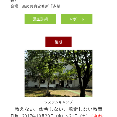
長）
「定年後のライフデザイン」のシラバス
会場：森の共育実修所「点塾」
を公開しました。
2017.11.02
講座詳細
レポート
「こころとからだの健康創造」のシラ
バス
を公開しました。
2017.11.01
後期
「コラージュ」のシラバス
を公開しまし
た。
2017.10.27
「デザインシンキング」のシラバス
を公
開しました。
「アイディア発想法」のシラバス
を公開
しました。
「情報生産技術」のシラバス
を公開し
ました。
システムキャンプ
教えない、命令しない、規定しない教育
2017.10.16
「システムキャンプ」の開催を中止しま
日時：2017年10月20日（金）～21日（土）
※中止に