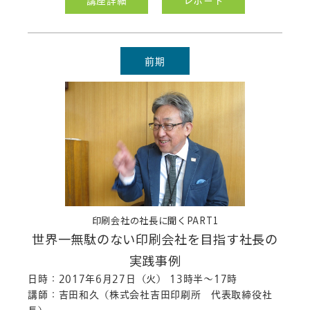
講座詳細
レポート
公開しました。
「Adobe編集ソフトの違いと操作基
礎」のレポート
を公開しました。
「校正の基礎講座」のレポート
を公開
前期
しました。
2017.12.20
「ホームページ制作」の開催を中止し
ました。
「未来デザイン考程」
の日程を変更し
ました。
2017.11.27
印刷会社の社長に聞くPART1
「プロジェクトデザイン」の開催を中止
世界一無駄のない印刷会社を目指す社長の
しました。
実践事例
2017.11.21
日時：2017年6月27日（火） 13時半～17時
「メンタルコントロール」のシラバス
を
講師：吉田和久（株式会社吉田印刷所 代表取締役社
公開しました。