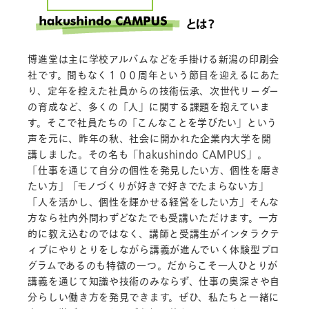
博進堂は主に学校アルバムなどを手掛ける新潟の印刷会
社です。間もなく１００周年という節目を迎えるにあた
り、定年を控えた社員からの技術伝承、次世代リーダー
の育成など、多くの「人」に関する課題を抱えていま
す。そこで社員たちの「こんなことを学びたい」という
声を元に、昨年の秋、社会に開かれた企業内大学を開
講しました。その名も「hakushindo CAMPUS」。
「仕事を通じて自分の個性を発見したい方、個性を磨き
たい方」「モノづくりが好きで好きでたまらない方」
「人を活かし、個性を輝かせる経営をしたい方」そんな
方なら社内外問わずどなたでも受講いただけます。一方
的に教え込むのではなく、講師と受講生がインタラクテ
ィブにやりとりをしながら講義が進んでいく体験型プロ
グラムであるのも特徴の一つ。だからこそ一人ひとりが
講義を通じて知識や技術のみならず、仕事の奥深さや自
分らしい働き方を発見できます。ぜひ、私たちと一緒に