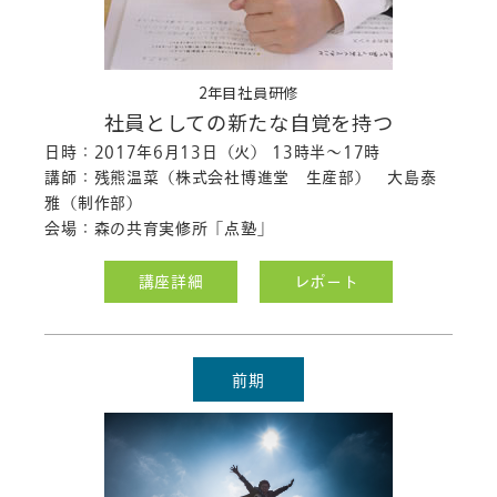
2年目社員研修
社員としての新たな自覚を持つ
日時：2017年6月13日（火） 13時半～17時
講師：残熊温菜（株式会社博進堂 生産部） 大島泰
雅（制作部）
会場：森の共育実修所「点塾」
講座詳細
レポート
前期