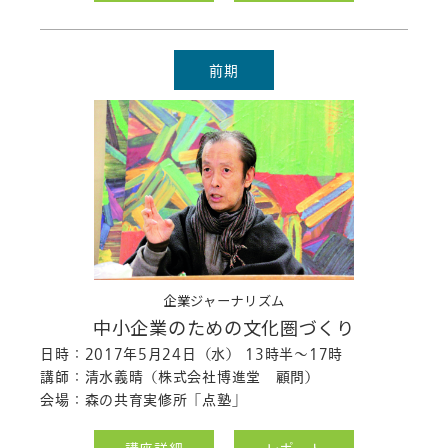
ポート
を公開しました。
「筆文字ワークショップ」のレポート
を公開しました。
前期
「ハガキ道と読書会」のレポート
を公
開しました。
「モノクロ印刷」のレポート
を公開し
ました。
2017.12.25
「クロス・メディア」のレポート
を公開
しました。
「カラーマネジメント」のレポート
を
公開しました。
企業ジャーナリズム
「ライトルーム」のレポート
を公開し
中小企業のための文化圏づくり
ました。
「商品撮影のテクニック」のレポート
日時：2017年5月24日（水） 13時半～17時
を公開しました。
講師：清水義晴（株式会社博進堂 顧問）
「グラフィックデザイン」のレポート
を
会場：森の共育実修所「点塾」
公開しました。
「オペレーター座談会」のレポート
を