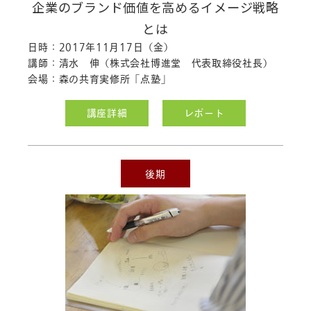
ました。
企業のブランド価値を高めるイメージ戦略
「3年目社員研修」のレポート
を公開し
とは
ました。
日時：2017年11月17日（金）
「デザイン研究」のレポート
を公開し
講師：清水 伸（株式会社博進堂 代表取締役社長）
ました。
会場：森の共育実修所「点塾」
「TG（会社ゲーム）」のレポート
を公
開しました。
講座詳細
レポート
2017.08.04
「プリンティングコーディネイト」の日
程
を変更しました。
「あるばむづくりのエッセンス」の場
後期
所
を変更しました。
2017.07.24
「企業ジャーナリズム」のレポート
を
公開しました。
「社会人のたしなみ」のレポート
を公
開しました。
「1年目社員研修」のレポート
を公開し