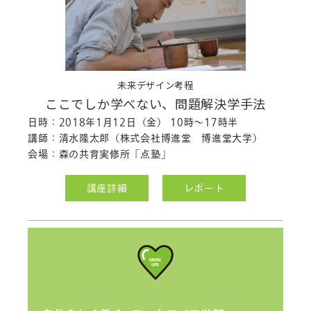
「印刷会社の社長に聞くPART1」のシ
ラバス
を公開しました。
2017.06.12
「2年目社員研修」のシラバス
を公開し
ました。
未来デザイン考程
ここでしか学べない、問題解決学手法
2017.05.15
「キャリアデザイン」のシラバス
を公開
日時：2018年1月12日（金） 10時～17時半
しました。
講師：清水隆太郎（株式会社博進堂 博進堂大学）
会場：森の共育実修所「点塾」
2017.05.02
「社会人のたしなみ」のシラバスを公
講座詳細
レポート
開しました。
「1年目社員研修」のシラバスを公開し
ました。
「3年目社員研修」のシラバスを公開し
ました。
「働きやすい職場づくり」のシラバス
を公開しました。
「提案型営業に学ぶプレゼンテーショ