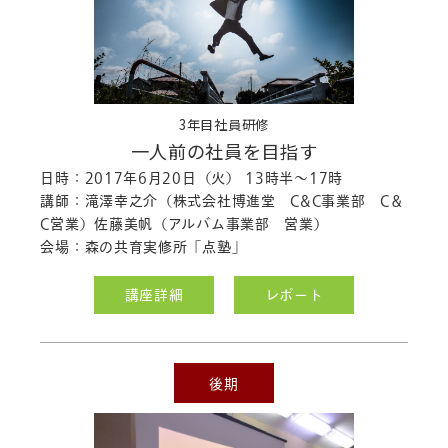
3年目社員研修
一人前の社員を目指す
日時：2017年6月20日（火） 13時半～17時
講師：滝澤幸之介（株式会社博進堂 C&C事業部 C＆
C営業）佐藤美帆（アルバム事業部 営業）
会場：森の共育実修所「点塾」
講座詳細
レポート
後期