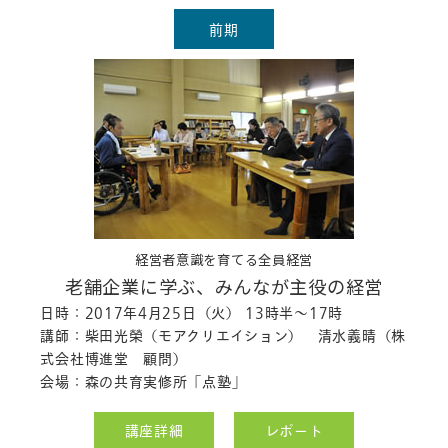
ポートを公開しました。
前期
「紙の知識」
のレポートを公開しまし
た。
2018.01.28
「デザインシンキング」のレポート
を公
開しました。
「アイデア発想法」のレポート
を公開
しました。
「印刷美術研究」のレポート
を公開し
ました。
「成果を出すための仕事の見直し方」
経営者意識を育てる全員経営
のレポート
を公開しました。
老舗企業に学ぶ、みんなが主役の経営
「コラージュ」のレポート
を公開しま
日時：2017年4月25日（火） 13時半～17時
した。
講師：柴田光榮（モアクリエイション） 清水義晴（株
式会社博進堂 顧問）
2018.01.26
会場：森の共育実修所「点塾」
「あるばむづくりのエッセンス」のレ
ポート
を公開しました。
講座詳細
レポート
「プリンティングコーディネイト」のレ