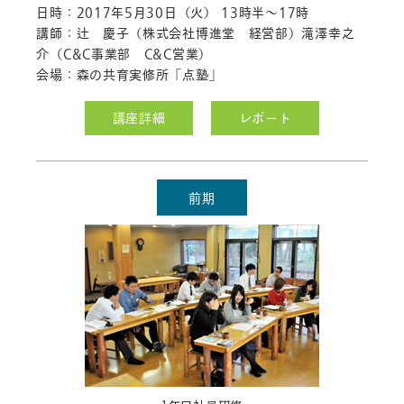
日時：2017年5月30日（火） 13時半～17時
講師：辻 慶子（株式会社博進堂 経営部）滝澤幸之
介（C&C事業部 C&C営業）
会場：森の共育実修所「点塾」
講座詳細
レポート
前期