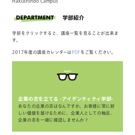
Hakushindo Campus
2018.04.18
「働きやすい職場づくり」
のレポート
を公開しました。
「こころとからだの健康創造」
のレポ
ートを公開しました。
学部をクリックすると、講座一覧を見ることが出来ま
「エディトリアルデザイン」
のレポート
す。
を公開しました。
2017年度の講座カレンダーは
PDF
をご覧ください。
2018.04.17
「創庫美術館をめぐって」
のレポート
を公開しました。
「ファシリテーション（入門編）」
の
レポ―トを公開しました。
「ファシリテーション（対話編）」
の
企業の志を立てる -アイデンティティ学部-
レポートを公開しました。
あなたの企業の志はなんですか。お客様に常に新
2018.04.16
しい価値を届けるために、企業人としての軸足、
「印刷会社の社長に聞くPART2」
のレ
企業の志を一緒に確認しませんか？
ポートを公開しました。
「印刷会社の社長に聞くPART3」
のレ